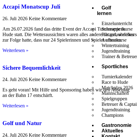
Accapi Monatscup Juli
Golf
lernen
26. Juli 2026
Keine Kommentare
Einzelunterricht
Schnupperkurse
Am 26.07.2026 fand das dritte Event der Accapi Turnierserie in
Platzerlaubniskur
Hude statt. Die Wetteraussichten waren alles andere als gut, welches
Aufbaukurse
zur Folge hatte, dass nur 24 Spielerinnen und Spieler antraten.
Wintertraining
Weiterlesen »
Jugendtraining
Trainer & Betreue
Sportliches
Sichere Bequemlichkeit
Turnierkalender
24. Juli 2026
Keine Kommentare
Race to Hude
Matchplay 2026
Es geht voran! Mit Hilfe und Sponsoring haben wir den Abschlag
Mannschaften
an der Bahn 17 entschärft.
Spielgruppen
Betreuer & Captai
Weiterlesen »
Jugendtraining
Champions
Golf und Natur
Gastronomie
Aktuelles
24. Juli 2026
Keine Kommentare
Kontakt