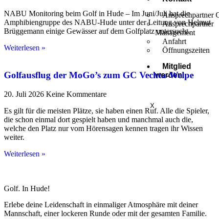
NABU Monitoring beim Golf in Hude – Im Juni/Juli hat die
Ansprechpartner 
Amphibiengruppe des NABU-Hude unter der Leitung von Helmut
Ansprechpartner
Brüggemann einige Gewässer auf dem Golfplatz untersucht.
Management
Anfahrt
Weiterlesen »
Öffnungszeiten
Mitglied
Golfausflug der MoGo’s zum GC Vechta-Welpe
werden
20. Juli 2026
Keine Kommentare
X
Es gilt für die meisten Plätze, sie haben einen Ruf. Alle die Spieler,
die schon einmal dort gespielt haben und manchmal auch die,
welche den Platz nur vom Hörensagen kennen tragen ihr Wissen
weiter.
Weiterlesen »
Golf. In Hude!
Erlebe deine Leidenschaft in einmaliger Atmosphäre mit deiner
Mannschaft, einer lockeren Runde oder mit der gesamten Familie.