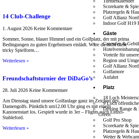
Turnierkalender
Scorekarte & Spi
Platzregeln & Ha
14 Club-Challenge
Golf Allianz Nord
Indoor Golf H19 
1. August 2026
Keine Kommentare
Gäste
Sommer, Sonne, blauer Himmel und ein Golfplatz, der mit prima
Greenfee & Gebü
Bedingungen zu guten Ergebnissen einlädt. Wäre da nicht diese
Hotelvereinbarun
tricky Spielform…
Vorteile für unser
Region und Umg
Weiterlesen »
Golf Allianz Nord
Golfamore
Anfahrt
Freundschaftsturnier der DiDaGo’s
Platz
28. Juli 2026
Keine Kommentare
18 Loch Meistersc
Am Dienstag stand unsere Golfanlage ganz im Zeichen des
9 Loch öffentliche
Damengolfs. Pünktlich um12.00 Uhr ging es mit einem
Driving Range & 
Kanonenstart los. Gespielt wurde in 3er – Flights nach Einzel-
Green
Stableford.
Golf Pro Shop
Scorekarte & Spi
Weiterlesen »
Platzregeln & Ha
Wetter & Webca