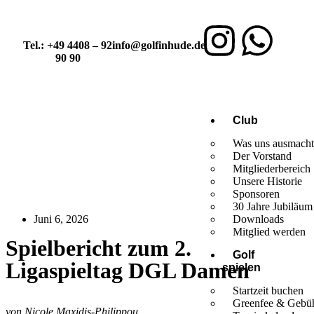
Tel.: +49 4408 – 92
info@golfinhude.de
90 90
Club
Was uns ausmach
Der Vorstand
Mitgliederbereich
Unsere Historie
Sponsoren
30 Jahre Jubiläum
Juni 6, 2026
Downloads
Mitglied werden
Spielbericht zum 2.
Golf
Ligaspieltag DGL Damen
spielen
Startzeit buchen
Greenfee & Gebü
von Nicole Maxidis-Philippou