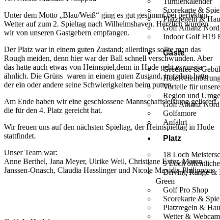
Turnierkalender
Scorekarte & Spi
Unter dem Motto „Blau/Weiß“ ging es gut gestimmt bei perfekten
Platzregeln & Ha
Wetter auf zum 2. Spieltag nach Wilhelmshaven. Herzlich wurden
Golf Allianz Nord
wir von unseren Gastgebern empfangen.
Indoor Golf H19 
Der Platz war in einem guten Zustand; allerdings sollte man das
Gäste
Rough meiden, denn hier war der Ball schnell verschwunden. Aber
das hatte auch etwas von Heimspiel,denn in Hude geht es uns ja
Greenfee & Gebü
ähnlich. Die Grüns waren in einem guten Zustand, trotzdem hatte
Hotelvereinbarun
der ein oder andere seine Schwierigkeiten beim putten.
Vorteile für unser
Region und Umg
Am Ende haben wir eine geschlossene Mannschaftsleistung geliefert
Golf Allianz Nord
die für den 4. Platz gereicht hat.
Golfamore
Anfahrt
Wir freuen uns auf den nächsten Spieltag, der Heimspieltag in Hude
stattfindet.
Platz
Unser Team war:
18 Loch Meistersc
Anne Berthel, Jana Meyer, Ulrike Weil, Christiane Exter, Maren
9 Loch öffentliche
Janssen-Onasch, Claudia Hasslinger und Nicole Maxidis-Philippou
Driving Range & 
Green
Golf Pro Shop
Scorekarte & Spi
Platzregeln & Ha
Wetter & Webca