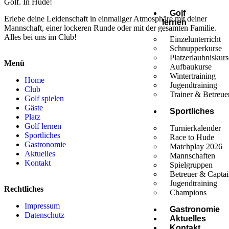
Golf. In Hude!
Golf
Erlebe deine Leidenschaft in einmaliger Atmosphäre mit deiner
lernen
Mannschaft, einer lockeren Runde oder mit der gesamten Familie.
Alles bei uns im Club!
Einzelunterricht
Schnupperkurse
Platzerlaubniskur
Menü
Aufbaukurse
Wintertraining
Home
Jugendtraining
Club
Trainer & Betreue
Golf spielen
Gäste
Sportliches
Platz
Golf lernen
Turnierkalender
Sportliches
Race to Hude
Gastronomie
Matchplay 2026
Aktuelles
Mannschaften
Kontakt
Spielgruppen
Betreuer & Captai
Jugendtraining
Rechtliches
Champions
Impressum
Gastronomie
Datenschutz
Aktuelles
Kontakt