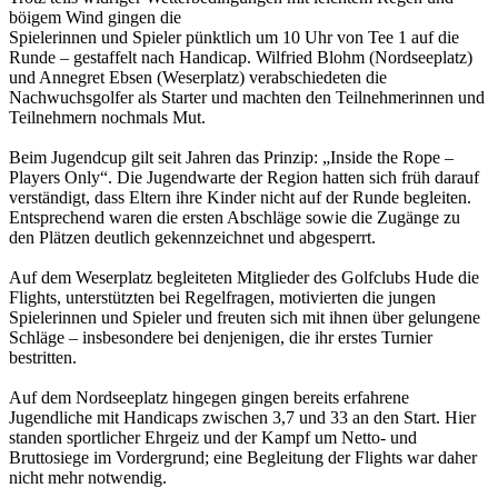
böigem Wind gingen die
Spielerinnen und Spieler pünktlich um 10 Uhr von Tee 1 auf die
Runde – gestaffelt nach Handicap. Wilfried Blohm (Nordseeplatz)
und Annegret Ebsen (Weserplatz) verabschiedeten die
Nachwuchsgolfer als Starter und machten den Teilnehmerinnen und
Teilnehmern nochmals Mut.
Beim Jugendcup gilt seit Jahren das Prinzip: „Inside the Rope –
Players Only“. Die Jugendwarte der Region hatten sich früh darauf
verständigt, dass Eltern ihre Kinder nicht auf der Runde begleiten.
Entsprechend waren die ersten Abschläge sowie die Zugänge zu
den Plätzen deutlich gekennzeichnet und abgesperrt.
Auf dem Weserplatz begleiteten Mitglieder des Golfclubs Hude die
Flights, unterstützten bei Regelfragen, motivierten die jungen
Spielerinnen und Spieler und freuten sich mit ihnen über gelungene
Schläge – insbesondere bei denjenigen, die ihr erstes Turnier
bestritten.
Auf dem Nordseeplatz hingegen gingen bereits erfahrene
Jugendliche mit Handicaps zwischen 3,7 und 33 an den Start. Hier
standen sportlicher Ehrgeiz und der Kampf um Netto- und
Bruttosiege im Vordergrund; eine Begleitung der Flights war daher
nicht mehr notwendig.