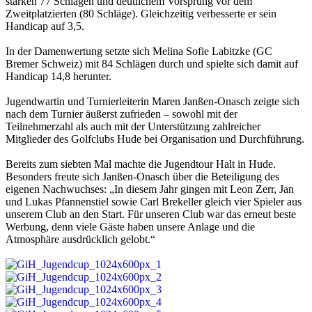
starken 77 Schlägen und deutlichem Vorsprung vor dem
Zweitplatzierten (80 Schläge). Gleichzeitig verbesserte er sein
Handicap auf 3,5.
In der Damenwertung setzte sich Melina Sofie Labitzke (GC
Bremer Schweiz) mit 84 Schlägen durch und spielte sich damit auf
Handicap 14,8 herunter.
Jugendwartin und Turnierleiterin Maren Janßen-Onasch zeigte sich
nach dem Turnier äußerst zufrieden – sowohl mit der
Teilnehmerzahl als auch mit der Unterstützung zahlreicher
Mitglieder des Golfclubs Hude bei Organisation und Durchführung.
Bereits zum siebten Mal machte die Jugendtour Halt in Hude.
Besonders freute sich Janßen-Onasch über die Beteiligung des
eigenen Nachwuchses: „In diesem Jahr gingen mit Leon Zerr, Jan
und Lukas Pfannenstiel sowie Carl Brekeller gleich vier Spieler aus
unserem Club an den Start. Für unseren Club war das erneut beste
Werbung, denn viele Gäste haben unsere Anlage und die
Atmosphäre ausdrücklich gelobt.“