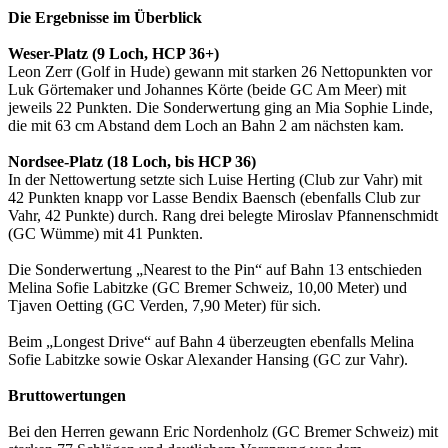
Die Ergebnisse im Überblick
Weser-Platz (9 Loch, HCP 36+)
Leon Zerr (Golf in Hude) gewann mit starken 26 Nettopunkten vor
Luk Görtemaker und Johannes Körte (beide GC Am Meer) mit
jeweils 22 Punkten. Die Sonderwertung ging an Mia Sophie Linde,
die mit 63 cm Abstand dem Loch an Bahn 2 am nächsten kam.
Nordsee-Platz (18 Loch, bis HCP 36)
In der Nettowertung setzte sich Luise Herting (Club zur Vahr) mit
42 Punkten knapp vor Lasse Bendix Baensch (ebenfalls Club zur
Vahr, 42 Punkte) durch. Rang drei belegte Miroslav Pfannenschmidt
(GC Wümme) mit 41 Punkten.
Die Sonderwertung „Nearest to the Pin“ auf Bahn 13 entschieden
Melina Sofie Labitzke (GC Bremer Schweiz, 10,00 Meter) und
Tjaven Oetting (GC Verden, 7,90 Meter) für sich.
Beim „Longest Drive“ auf Bahn 4 überzeugten ebenfalls Melina
Sofie Labitzke sowie Oskar Alexander Hansing (GC zur Vahr).
Bruttowertungen
Bei den Herren gewann Eric Nordenholz (GC Bremer Schweiz) mit